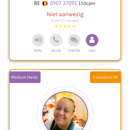
BE
0907 37091
150
cpm
jouw levenspad.
veel liefs, Sharon
Score 5 (1 reviews)
Medium Haidy
09