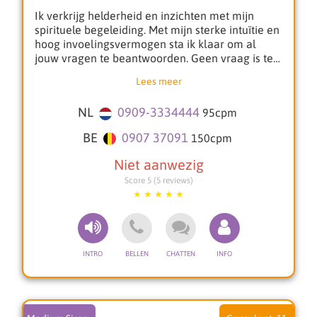
Ik verkrijg helderheid en inzichten met mijn
spirituele begeleiding. Met mijn sterke intuïtie en
hoog invoelingsvermogen sta ik klaar om al
jouw vragen te beantwoorden. Geen vraag is te
gek.
Lees meer
Om de energie en antwoorden optimaal te laten
NL
0909-3334444
95
cpm
stromen, werk ik graag met jouw
geboortegegevens. Op basis daarvan stem ik mij
BE
0907 37091
150
cpm
af op jouw situatie en geef ik inzicht in wat er op
dit moment speelt. Samen zoeken we naar
oplossingen en helderheid voor de levensvragen
Score 5 (5 reviews)
die jou bezighouden.
Ik bied gedetailleerde begeleiding op diverse
vlakken zoals:
Toekomstige levenspartner: Ik geef inzicht in
hoe, waar en onder welke omstandigheden je
jouw toekomstige partner zult ontmoeten. Denk
aan details over beroep, karaktereigenschappen
en aandachtspunten.