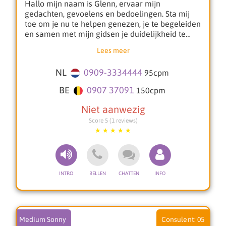
Hallo mijn naam is Glenn, ervaar mijn
gedachten, gevoelens en bedoelingen. Sta mij
toe om je nu te helpen genezen, je te begeleiden
en samen met mijn gidsen je duidelijkheid te
verschaffen!
Lees meer
Met mijn spirituele instelling en empathie, kan ik
NL
0909-3334444
95
cpm
je in 3 stappen helpen om het met jouw relatie
of met jouw geliefde weer op orde te stellen.
BE
0907 37091
150
cpm
Alle vragen zijn welkom, van het leven tot de
dood en of erna. Of het nu gaat om de liefde,
Score 5 (1 reviews)
contact met een dierbare overledenen, werk of
andere gebeurtenissen die je hebben geraakt?
**Glenn is gespecialiseerd in:**
* Toekomst gerichte vragen
* Winti Gebeden
* Levensloop
* Relatie Problemen
* Liefde
Medium Sonny
05
* Zwarte magie weghalen