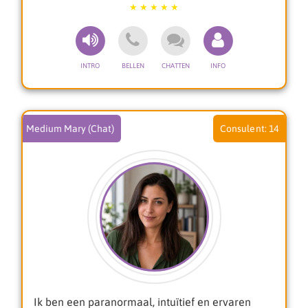
begeleiding is warm, respectvol en vanuit
gevoel, waarbij jij altijd centraal staat.
Of je nu met vragen zit over liefde, emoties,
keuzes of persoonlijke groei, ik help je graag om
meer inzicht en innerlijke rust te vinden.
Voel je welkom om contact met mij op te nemen
voor een fijn en persoonlijk gesprek.
Medium Mary (Chat)
14
Lieve groet,
Melody 🌿
Ik ben een paranormaal, intuïtief en ervaren