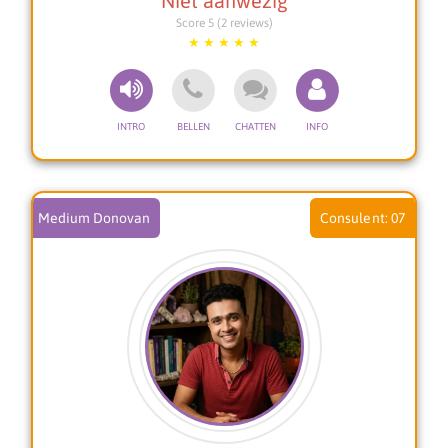
sjamanisme, mediumschap en coaching. Ik kan
Score 5 (2 reviews)
je helpen met al jouw levensvragen. Liefde
gerelateerde vragen, verslavingen, om te gaan
met angsten en teleurstellingen, geestelijke
klachten, om het zelfvertrouwen terug te krijgen
en jou weer volledig in je kracht zetten.
Indien gewenst leg ik ook de kaarten en werk ik
met mijn pendel, maar het liefst werk ik met mijn
gidsen. Bel of chat snel met mij en ervaar de
kracht van een krachtig Sjamanistisch Medium!
Medium Donovan
07