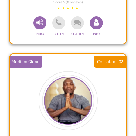
Score 5 (8 reviews)
liefde, relaties, keuzes en persoonlijke groei.
Mijn consulten zijn eerlijk, warm en intuïtief,
waarbij ik me volledig afstem op jouw energie
en situatie.
Door mijn eigen levenservaring kan ik mij goed
inleven in anderen en bied ik niet alleen
inzichten, maar ook een luisterend oor en steun
wanneer je even vastloopt. Mijn doel is om jou
weer dichter bij jezelf te brengen en je te helpen
Medium Glenn
02
terug in je kracht te komen.
Je staat er niet alleen voor. Samen kijken we
naar wat jij nodig hebt om met meer vertrouwen
en rust verder te gaan.
Warme groet,
Özay ✨