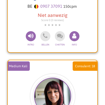
energie en situatie. Ik werk met Engelen- en
BE
0907 37091
150
cpm
tarotkaarten om inzicht, helderheid en richting te
geven. Deze kaarten helpen om boodschappen
naar voren te brengen die jou kunnen
Score 0 (0 reviews)
ondersteunen op jouw pad. Daarnaast gebruik ik
soms mijn pendel om extra bevestiging en
verdieping te geven aan de antwoorden die naar
voren komen.
Tijdens een consult bied ik je niet alleen
inzichten, maar ook een warm en open
luisterend oor. Alles mag er zijn, zonder oordeel.
Samen kijken we naar wat jij nodig hebt om weer
verder te kunnen met vertrouwen, rust en kracht.
Medium Kali
18
Je hoeft het niet alleen te doen, ik ben er om je
te begeleiden, te ondersteunen en licht te
brengen in de momenten waarop jij dat het
meest nodig hebt.
Met een warme en liefdevolle groet,
Petra