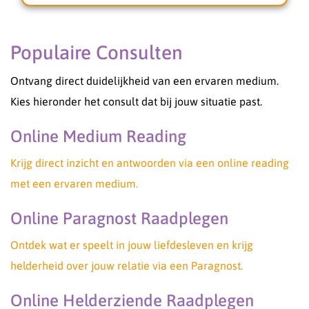
inleven in de uitdagingen die het leven soms met
zich meebrengt. Je kunt bij mij rekenen op een
luisterend oor, oprechte begeleiding en
Populaire Consulten
praktische inzichten waar je echt verder mee
kunt.
Ontvang direct duidelijkheid van een ervaren medium.
Of je nu behoefte hebt aan antwoorden,
Kies hieronder het consult dat bij jouw situatie past.
bevestiging of een steuntje in de rug, je bent van
harte welkom. Samen kijken we naar de
Online Medium Reading
mogelijkheden en help ik je om weer met
vertrouwen vooruit te kijken.
Krijg direct inzicht en antwoorden via een online reading
Warme groet Medium Kali✨
met een ervaren medium.
Online Paragnost Raadplegen
Ontdek wat er speelt in jouw liefdesleven en krijg
helderheid over jouw relatie via een Paragnost.
Online Helderziende Raadplegen