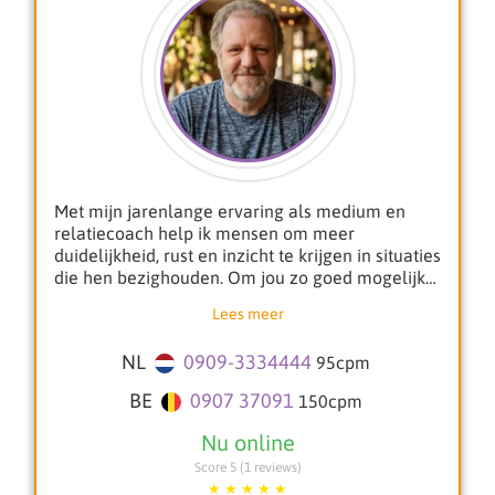
Met mijn jarenlange ervaring als medium en
relatiecoach help ik mensen om meer
duidelijkheid, rust en inzicht te krijgen in situaties
die hen bezighouden. Om jou zo goed mogelijk
te kunnen begeleiden, ontvang ik graag een
Lees meer
duidelijke vraag en het onderwerp waar je meer
inzicht in wilt krijgen.
NL
0909-3334444
95
cpm
Als helderhorend, helderwetend en helderziend
BE
0907 37091
150
cpm
medium stem ik mij intuïtief af op jouw energie
en situatie. Je kunt bij mij terecht met allerlei
vragen over liefde, relaties, werk, keuzes of
Score 5 (1 reviews)
persoonlijke ontwikkeling. Daarnaast bied ik een