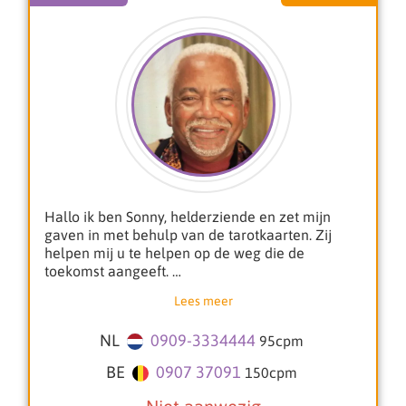
* Financiën
* Helder voelend
* Helder wetend
* Kaartlegging, (alle soorten)
* Fotoreading, Helderziend
Graag help ik je verder tijdens een consult.
Lobbi Glenn
Hallo ik ben Sonny, helderziende en zet mijn
gaven in met behulp van de tarotkaarten. Zij
helpen mij u te helpen op de weg die de
toekomst aangeeft.
Lees meer
Ook helpen zij ons met het verleden en de
verwerking van verlies of tragedie. Ik kan u
NL
0909-3334444
95
cpm
helpen om de antwoorden te vinden waar u zo
naar op zoek bent.
BE
0907 37091
150
cpm
Daarnaast heb ik me verdiept in het Inca-