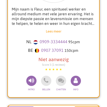
Mijn naam is Fleur, een spiritueel werker en
allround medium met vele jaren ervaring. Het is
mijn diepste passie en levensmissie om mensen
te helpen, te helen en weer in hun eigen kracht
te zetten. Soms loop je in het leven vast en heb je
Lees meer
behoefte aan duidelijke antwoorden, spirituele
bescherming of diepe heling. Op die momenten
NL
0909-3334444
95
cpm
sta ik met liefde en al mijn gaven voor je klaar.
BE
0907 37091
150
cpm
Als hoogsensitief medium werk ik met
verschillende spirituele zintuigen om jou de
meest zuivere inzichten te geven.
Score 5 (1 reviews)
Mijn gaven omvatten onder andere:
**Helderziend & Helderhorend**
Ik ontvang beelden en boodschappen van de
spirituele wereld die jou richting kunnen geven
in het leven.
**Heldervoelend & Helderruikend**