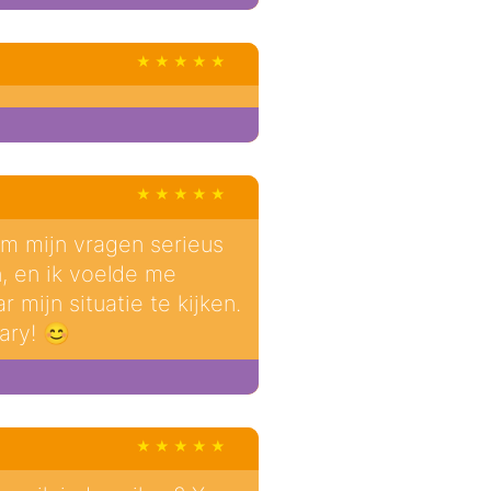
am mijn vragen serieus
, en ik voelde me
mijn situatie te kijken.
ary! 😊