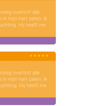
reeg overtrof alle
in mijn hart zaten. Ik
uchting. Hij heeft me
reeg overtrof alle
in mijn hart zaten. Ik
luchting. Hij heeft me