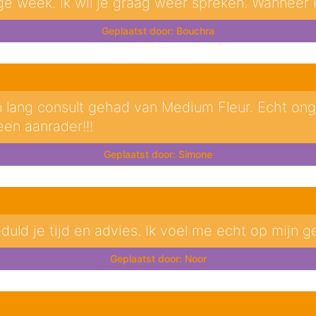
ge week. İk wil je graag weer spreken. Wanneer k
Bouchra
 lang consult gehad van Medium Fleur. Echt onge
een aanrader!!!
Simone
eduld je tijd en advies. Ik voel me echt op mijn g
Noor