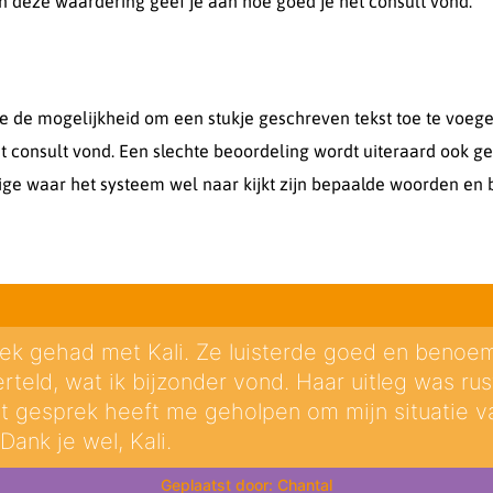
an deze waardering geef je aan hoe goed je het consult vond.
je de mogelijkheid om een stukje geschreven tekst toe te voege
 consult vond. Een slechte beoordeling wordt uiteraard ook ge
ge waar het systeem wel naar kijkt zijn bepaalde woorden en b
rek gehad met Kali. Ze luisterde goed en benoe
erteld, wat ik bijzonder vond. Haar uitleg was rus
t gesprek heeft me geholpen om mijn situatie v
Dank je wel, Kali.
Chantal