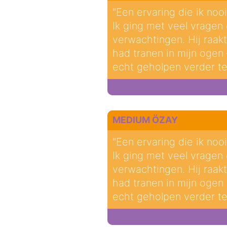
"Een ervaring die ik nooi
Ik ging met veel vragen 
verwachtingen. Hij raakt
had tranen in mijn ogen
echt geholpen verder t
MEDIUM ÖZAY
"Een ervaring die ik nooi
Ik ging met veel vragen 
verwachtingen. Hij raakt
had tranen in mijn ogen 
echt geholpen verder t