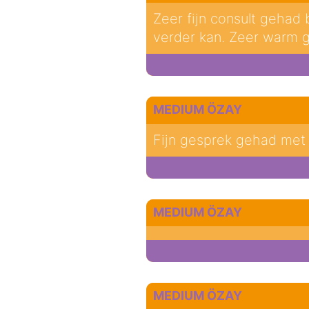
Zeer fijn consult gehad
verder kan. Zeer warm g
MEDIUM ÖZAY
Fijn gesprek gehad met Ö
MEDIUM ÖZAY
MEDIUM ÖZAY