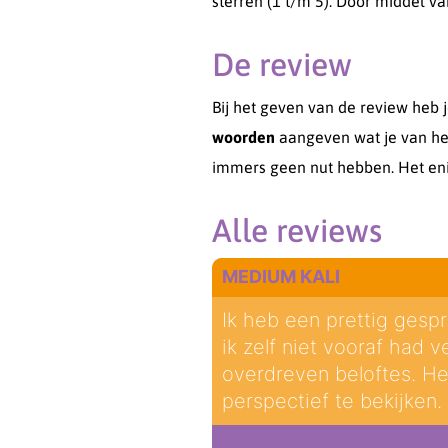
sterren (1 t/m 5). Door middel v
De review
Bij het geven van de review heb 
woorden
aangeven wat je van het
immers geen nut hebben. Het eni
Alle reviews
MEDIUM KALI
Ik heb een prettig gesp
ik zelf niet vooraf had v
overdreven beloftes. He
perspectief te bekijken. 