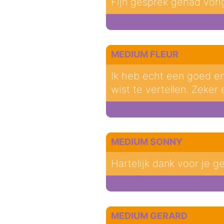
Fijn gesprek gehad vori
MEDIUM FLEUR
Ik heb echt een goed en
wist te vertellen. Zeker 
MEDIUM SONNY
Hartelijk dank voor je g
MEDIUM GERARD