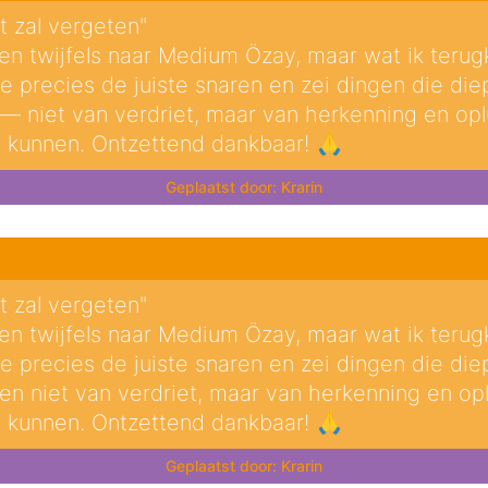
t zal vergeten"
en twijfels naar Medium Özay, maar wat ik terugk
e precies de juiste snaren en zei dingen die diep 
 — niet van verdriet, maar van herkenning en opl
e kunnen. Ontzettend dankbaar! 🙏
Krarin
t zal vergeten"
en twijfels naar Medium Özay, maar wat ik terugk
e precies de juiste snaren en zei dingen die diep 
en niet van verdriet, maar van herkenning en op
e kunnen. Ontzettend dankbaar! 🙏
Krarin