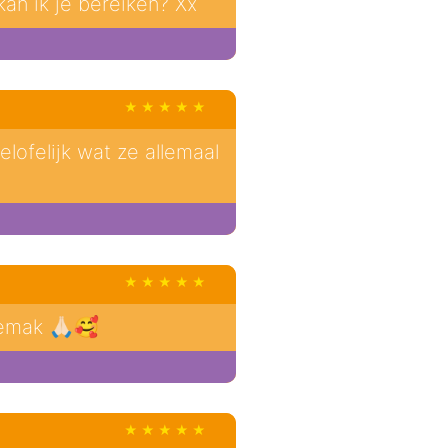
an ik je bereiken? Xx
lofelijk wat ze allemaal
emak 🙏🏻🥰