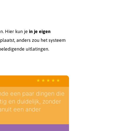
n. Hier kun je
in je eigen
plaatst, anders zou het systeem
eledigende uitlatingen.
mde een paar dingen die
tig en duidelijk, zonder
anuit een ander