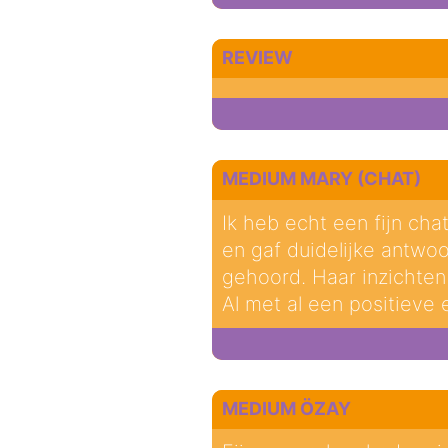
REVIEW
MEDIUM MARY (CHAT)
Ik heb echt een fijn ch
en gaf duidelijke antwo
gehoord. Haar inzichten 
Al met al een positieve
MEDIUM ÖZAY