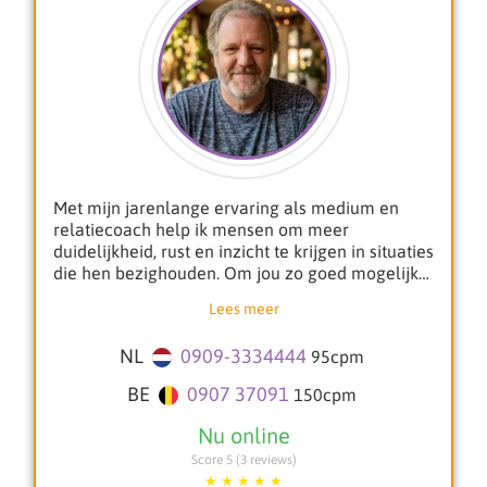
Met mijn jarenlange ervaring als medium en
relatiecoach help ik mensen om meer
duidelijkheid, rust en inzicht te krijgen in situaties
die hen bezighouden. Om jou zo goed mogelijk
te kunnen begeleiden, ontvang ik graag een
Lees meer
duidelijke vraag en het onderwerp waar je meer
inzicht in wilt krijgen.
NL
0909-3334444
95
cpm
Als helderhorend, helderwetend en helderziend
BE
0907 37091
150
cpm
medium stem ik mij intuïtief af op jouw energie
en situatie. Je kunt bij mij terecht met allerlei
vragen over liefde, relaties, werk, keuzes of
Score 5 (3 reviews)
persoonlijke ontwikkeling. Daarnaast bied ik een