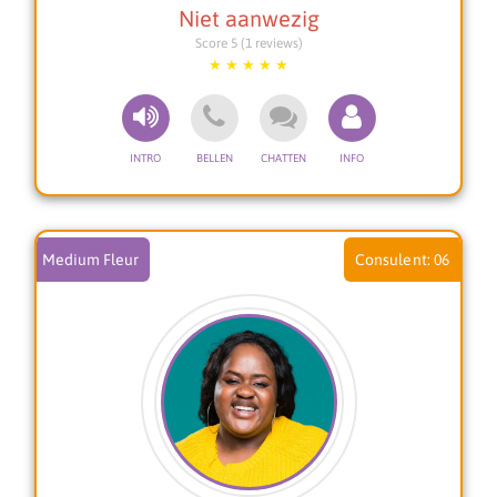
over de ander, maar help je vooral om terug te
keren naar jezelf. Samen kijken we naar wat jij
Score 5 (1 reviews)
nodig hebt om keuzes te maken die goed voelen
en in lijn zijn met jouw hart.
Liefde kan soms verwarrend zijn, maar het mag
ook helder en rustig voelen. Ik begeleid je met
respect, zonder oordeel, en met aandacht voor
jouw eigen kracht en verantwoordelijkheid. Want
de juiste relatie begint altijd bij jezelf.
Je verdient rust, duidelijkheid en een liefde die
Medium Fleur
06
klopt. Neem gerust contact met me op, ik help je
graag verder.
Lieve groet, Siren **🤍**