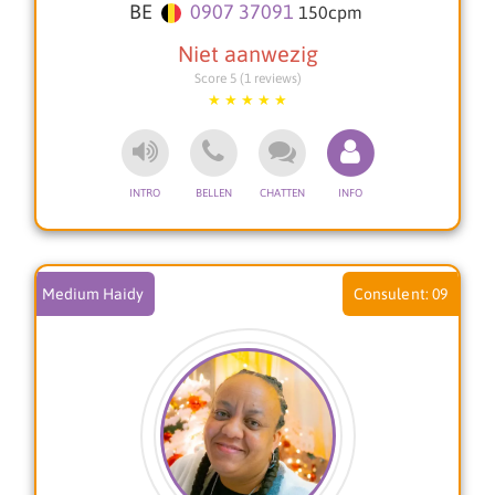
BE
0907 37091
150
cpm
jouw levenspad.
veel liefs, Sharon
Score 5 (1 reviews)
Medium Haidy
09