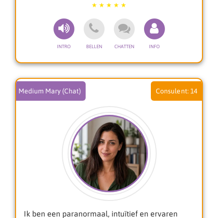
begeleiding is warm, respectvol en vanuit
gevoel, waarbij jij altijd centraal staat.
Of je nu met vragen zit over liefde, emoties,
keuzes of persoonlijke groei, ik help je graag om
meer inzicht en innerlijke rust te vinden.
Voel je welkom om contact met mij op te nemen
voor een fijn en persoonlijk gesprek.
Medium Mary (Chat)
14
Lieve groet,
Melody 🌿
Ik ben een paranormaal, intuïtief en ervaren