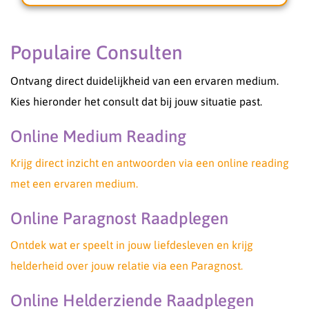
inleven in de uitdagingen die het leven soms met
zich meebrengt. Je kunt bij mij rekenen op een
luisterend oor, oprechte begeleiding en
Populaire Consulten
praktische inzichten waar je echt verder mee
kunt.
Ontvang direct duidelijkheid van een ervaren medium.
Of je nu behoefte hebt aan antwoorden,
Kies hieronder het consult dat bij jouw situatie past.
bevestiging of een steuntje in de rug, je bent van
harte welkom. Samen kijken we naar de
Online Medium Reading
mogelijkheden en help ik je om weer met
vertrouwen vooruit te kijken.
Krijg direct inzicht en antwoorden via een online reading
Warme groet Medium Kali✨
met een ervaren medium.
Online Paragnost Raadplegen
Ontdek wat er speelt in jouw liefdesleven en krijg
helderheid over jouw relatie via een Paragnost.
Online Helderziende Raadplegen