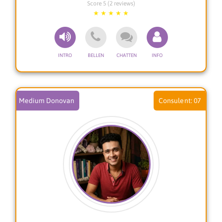
Score 5 (2 reviews)
contact met een dierbare overledenen, werk of
andere gebeurtenissen die je hebben geraakt?
**Glenn is gespecialiseerd in:**
* Toekomst gerichte vragen
* Winti Gebeden
* Levensloop
* Relatie Problemen
* Liefde
Medium Donovan
07
* Zwarte magie weghalen
* Financiën
* Helder voelend
* Helder wetend
* Kaartlegging, (alle soorten)
* Fotoreading, Helderziend
Graag help ik je verder tijdens een consult.
Lobbi Glenn