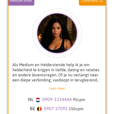
Medium Siren
11
terug in je kracht te komen.
Je staat er niet alleen voor. Samen kijken we
naar wat jij nodig hebt om met meer vertrouwen
en rust verder te gaan.
Warme groet,
Özay ✨
Als Medium en Helderziende help ik je om
helderheid te krijgen in liefde, dating en relaties
en andere levensvragen. Of je nu verlangt naar
een diepe verbinding, vastloopt in terugkerende
patronen of je afvraagt of iemand écht bij je past,
Lees meer
ik kijk met je mee op energetisch niveau en stem
me af op jouw situatie.
NL
0909-3334444
95
cpm
Mijn energie is zacht en invoelend, maar ook
BE
0907 37091
150
cpm
eerlijk en zuiver. Ik geef je niet alleen inzichten