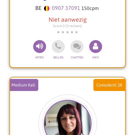
energie en situatie. Ik werk met Engelen- en
BE
0907 37091
150
cpm
tarotkaarten om inzicht, helderheid en richting te
geven. Deze kaarten helpen om boodschappen
naar voren te brengen die jou kunnen
Score 0 (0 reviews)
ondersteunen op jouw pad. Daarnaast gebruik ik
soms mijn pendel om extra bevestiging en
verdieping te geven aan de antwoorden die naar
voren komen.
Tijdens een consult bied ik je niet alleen
inzichten, maar ook een warm en open
luisterend oor. Alles mag er zijn, zonder oordeel.
Samen kijken we naar wat jij nodig hebt om weer
verder te kunnen met vertrouwen, rust en kracht.
Medium Kali
18
Je hoeft het niet alleen te doen, ik ben er om je
te begeleiden, te ondersteunen en licht te
brengen in de momenten waarop jij dat het
meest nodig hebt.
Met een warme en liefdevolle groet,
Petra