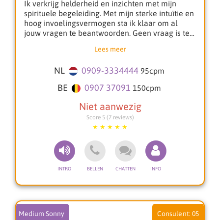
Ik verkrijg helderheid en inzichten met mijn
spirituele begeleiding. Met mijn sterke intuïtie en
hoog invoelingsvermogen sta ik klaar om al
jouw vragen te beantwoorden. Geen vraag is te
gek.
Lees meer
Om de energie en antwoorden optimaal te laten
NL
0909-3334444
95
cpm
stromen, werk ik graag met jouw
geboortegegevens. Op basis daarvan stem ik mij
BE
0907 37091
150
cpm
af op jouw situatie en geef ik inzicht in wat er op
dit moment speelt. Samen zoeken we naar
oplossingen en helderheid voor de levensvragen
Score 5 (7 reviews)
die jou bezighouden.
Ik bied gedetailleerde begeleiding op diverse
vlakken zoals:
Toekomstige levenspartner: Ik geef inzicht in
hoe, waar en onder welke omstandigheden je
jouw toekomstige partner zult ontmoeten. Denk
aan details over beroep, karaktereigenschappen
en aandachtspunten.
Medium Sonny
05